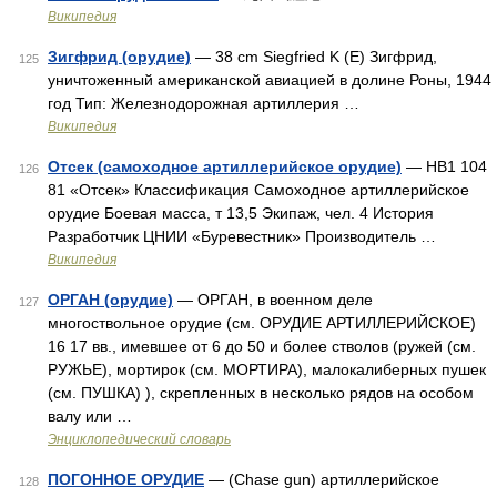
Википедия
Зигфрид (орудие)
— 38 cm Siegfried K (E) Зигфрид,
125
уничтоженный американской авиацией в долине Роны, 1944
год Тип: Железнодорожная артиллерия …
Википедия
Отсек (самоходное артиллерийское орудие)
— НВ1 104
126
81 «Отсек» Классификация Самоходное артиллерийское
орудие Боевая масса, т 13,5 Экипаж, чел. 4 История
Разработчик ЦНИИ «Буревестник» Производитель …
Википедия
ОРГАН (орудие)
— ОРГАН, в военном деле
127
многоствольное орудие (см. ОРУДИЕ АРТИЛЛЕРИЙСКОЕ)
16 17 вв., имевшее от 6 до 50 и более стволов (ружей (см.
РУЖЬЕ), мортирок (см. МОРТИРА), малокалиберных пушек
(см. ПУШКА) ), скрепленных в несколько рядов на особом
валу или …
Энциклопедический словарь
ПОГОННОЕ ОРУДИЕ
— (Chase gun) артиллерийское
128