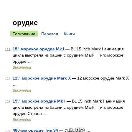
орудие
Толкование
Перевод
Книги
15" морское орудие Mk I
— BL 15 inch Mark I анимация
121
цикла выстрела из башни с орудием Mark I Тип: морское
орудие …
Википедия
12\" морское орудие Mark X
— 12 морское орудие Mark X
122
…
Википедия
15\" морское орудие Mk I
— BL 15 inch Mark I анимация
123
цикла выстрела из башни с орудием Mark I Тип: морское
орудие Страна …
Википедия
460-мм орудие Тип 94
— 九四式艦炮 …
124