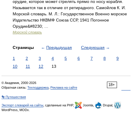
орудие, которое может стрелять прямо по носу корабля.
Называется так в отличие от ретирадного. Самойлов К. И.
Морской словарь. М. Л.: Государственное Военно морское
Издательство НКВМФ Союза ССР, 1941 Погонное
Орудие&#8230; …
Морской словарь
Страницы
←
Предыдущая
Следующая
→
1
2
3
4
5
6
7
8
9
10
11
12
13
© Академик, 2000-2026
18+
Обратная связь:
Техподдержка
,
Реклама на сайте
👣 Путешествия
Экспорт словарей на сайты
, сделанные на PHP,
Joomla,
Drupal,
WordPress, MODx.